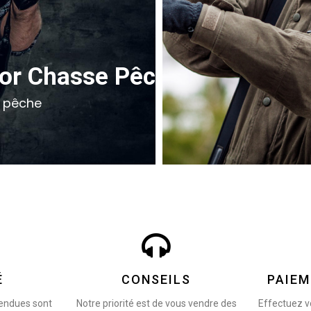
or Chasse Pêche Militaria
e pêche
É
CONSEILS
PAIEM
vendues sont
Notre priorité est de vous vendre des
Effectuez v