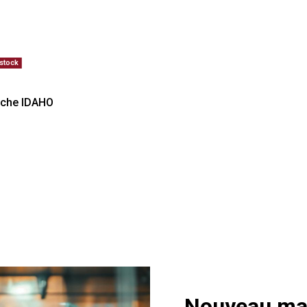
stock
nche IDAHO
Nouveau mag