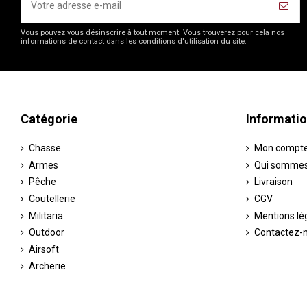
Vous pouvez vous désinscrire à tout moment. Vous trouverez pour cela nos
informations de contact dans les conditions d'utilisation du site.
Catégorie
Informati
Chasse
Mon compt
Armes
Qui sommes
Pêche
Livraison
Coutellerie
CGV
Militaria
Mentions lé
Outdoor
Contactez-
Airsoft
Archerie